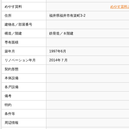
めやす賃料
めやす賃料
住所
福井県福井市有楽町3-2
建物名／部屋番号
構造／階建
鉄骨造／８階建
専有面積
築年月
1997年6月
リノベーション年月
2014年７月
契約形態
本体設備
各戸設備
備考
特約
条件等
周辺情報