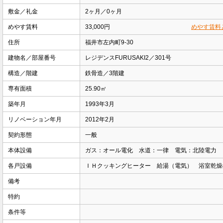
敷金／礼金
2ヶ月／0ヶ月
めやす賃料
33,000円
めやす賃料
住所
福井市左内町9-30
建物名／部屋番号
レジデンスFURUSAKI2／301号
構造／階建
鉄骨造／3階建
専有面積
25.90㎡
築年月
1993年3月
リノベーション年月
2012年2月
契約形態
一般
本体設備
ガス：オール電化 水道：一律 電気：北陸電力
各戸設備
ＩＨクッキングヒーター 給湯（電気） 浴室乾
備考
特約
条件等