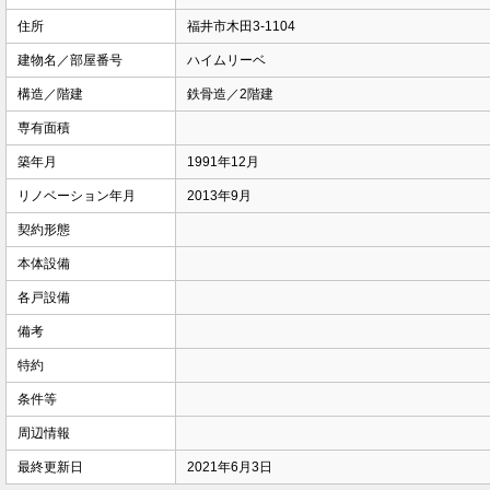
住所
福井市木田3-1104
建物名／部屋番号
ハイムリーベ
構造／階建
鉄骨造／2階建
専有面積
築年月
1991年12月
リノベーション年月
2013年9月
契約形態
本体設備
各戸設備
備考
特約
条件等
周辺情報
最終更新日
2021年6月3日