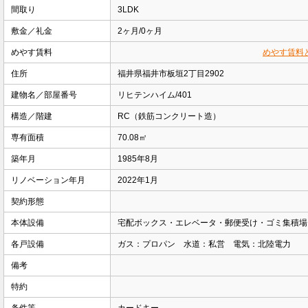
間取り
3LDK
敷金／礼金
2ヶ月/0ヶ月
めやす賃料
めやす賃料
住所
福井県福井市板垣2丁目2902
建物名／部屋番号
リヒテンハイム/401
構造／階建
RC（鉄筋コンクリート造）
専有面積
70.08㎡
築年月
1985年8月
リノベーション年月
2022年1月
契約形態
本体設備
宅配ボックス・エレベータ・郵便受け・ゴミ集積場
各戸設備
ガス：プロパン 水道：私営 電気：北陸電力
備考
特約