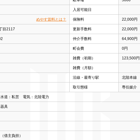
駐車場
5000
入居可能日
めやす賃料とは？
保険料
22,000円
目2117
更新手数料
22,000円
2
仲介手数料
64,900円
町会費
0円
雑費（初期）
123,500円
雑費（月額）
沿線・最寄り駅
北陸本線
取引態様
専任媒介
 水道：私営 電気：北陸電力
明器具
用（借主負担）