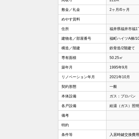
間取り
2LDK
敷金／礼金
2ヶ月/0ヶ月
めやす賃料
住所
福井県福井市福1丁
建物名／部屋番号
福町ハイツA棟/10
構造／階建
鉄骨造/2階建て
専有面積
50.25㎡
築年月
1995年9月
リノベーション年月
2021年10月
契約形態
一般
本体設備
ガス：プロパン
各戸設備
給湯（ガス）照
備考
特約
条件等
入居時鍵交換費