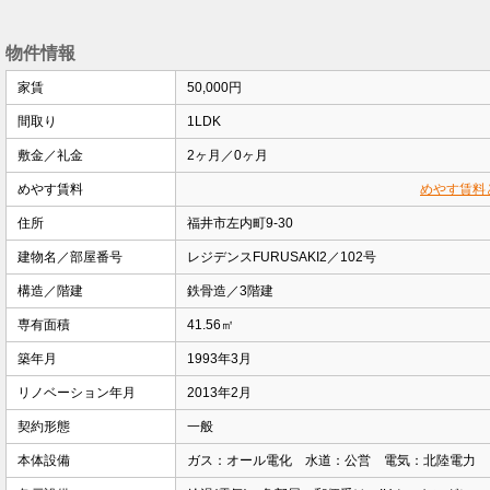
物件情報
家賃
50,000円
間取り
1LDK
敷金／礼金
2ヶ月／0ヶ月
めやす賃料
めやす賃料
住所
福井市左内町9-30
建物名／部屋番号
レジデンスFURUSAKI2／102号
構造／階建
鉄骨造／3階建
専有面積
41.56㎡
築年月
1993年3月
リノベーション年月
2013年2月
契約形態
一般
本体設備
ガス：オール電化 水道：公営 電気：北陸電力