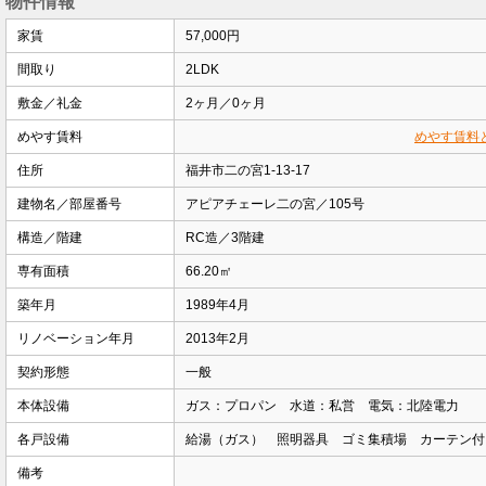
物件情報
家賃
57,000円
間取り
2LDK
敷金／礼金
2ヶ月／0ヶ月
めやす賃料
めやす賃料
住所
福井市二の宮1-13-17
建物名／部屋番号
アピアチェーレ二の宮／105号
構造／階建
RC造／3階建
専有面積
66.20㎡
築年月
1989年4月
リノベーション年月
2013年2月
契約形態
一般
本体設備
ガス：プロパン 水道：私営 電気：北陸電力
各戸設備
給湯（ガス） 照明器具 ゴミ集積場 カーテン付
備考