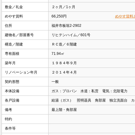
敷金／礼金
２ヶ月／1ヶ月
めやす賃料
66,250円
めやす賃料
住所
福井市板垣2-2902
建物名／部屋番号
リヒテンハイム／601号
構造／階建
ＲＣ造／６階建
専有面積
71.94㎡
築年月
１９８４年９月
リノベーション年月
２０１４年４月
契約形態
一般
本体設備
ガス：プロパン 水道：私営 電気：北陸電力
各戸設備
給湯（ガス） 照明器具 角部屋 独立洗面台 カ
備考
最上階・角部屋
特約
条件等