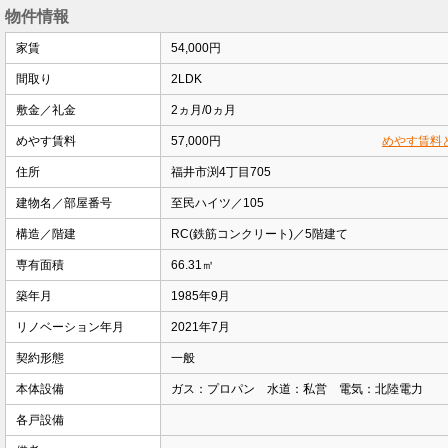
物件情報
家賃
54,000円
間取り
2LDK
敷金／礼金
2ヵ月/0ヵ月
めやす賃料
57,000円
めやす賃料
住所
福井市渕4丁目705
建物名／部屋番号
至民ハイツ／105
構造／階建
RC(鉄筋コンクリート)／5階建て
専有面積
66.31㎡
築年月
1985年9月
リノベーション年月
2021年7月
契約形態
一般
本体設備
ガス：プロパン 水道：私営 電気：北陸電力
各戸設備