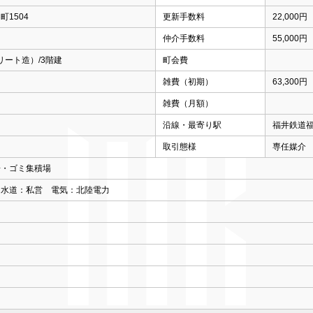
1504
更新手数料
22,000円
仲介手数料
55,000円
リート造）/3階建
町会費
雑費（初期）
63,300円
雑費（月額）
沿線・最寄り駅
福井鉄道
取引態様
専任媒介
場・ゴミ集積場
 水道：私営 電気：北陸電力