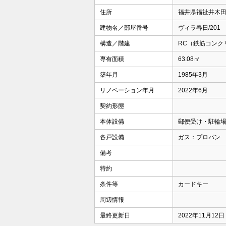
住所
福井県福祉井木田町
建物名／部屋番号
ヴィラ春日/201
構造／階建
RC（鉄筋コンク
専有面積
63.08㎡
築年月
1985年3月
リノベーション年月
2022年6月
契約形態
本体設備
郵便受け・駐輪
各戸設備
ガス：プロパン
備考
特約
条件等
カードキー
周辺情報
最終更新日
2022年11月12日